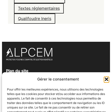
Textes réglementaires
Qualifoudre Ineris
Plan du site
Gérer le consentement
Accueil
Qui sommes nous ?
Pour offrir les meilleures expériences, nous utilisons des technologies
Risque foudre
telles que les cookies pour stocker et/ou accéder aux informations des
Formation
appareils. Le fait de consentir à ces technologies nous permettra de
Contact
traiter des données telles que le comportement de navigation ou les ID
uniques sur ce site. Le fait de ne pas consentir ou de retirer son
Coordonnées
consentement peut avoir un effet négatif sur certaines caractéristiques