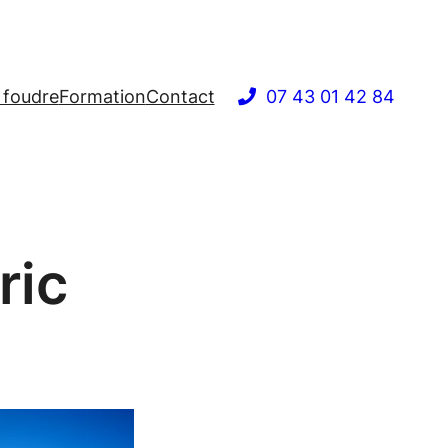
 foudre
Formation
Contact
07 43 01 42 84
ric