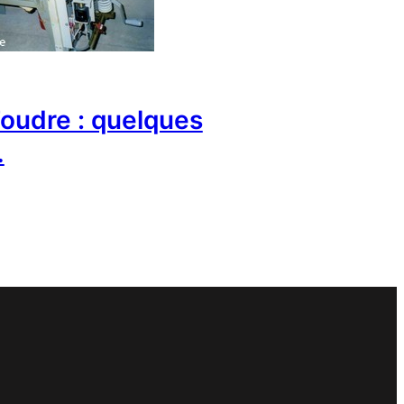
oudre : quelques
…