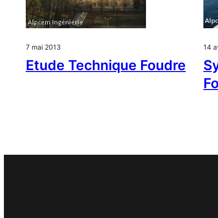
7 mai 2013
14 a
Etude Technique Foudre
Sy
F