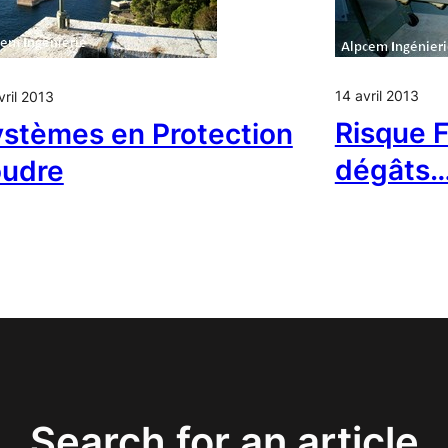
14 avril 2013
vril 2013
Risque F
stèmes en Protection
dégâts
oudre
Search for an article