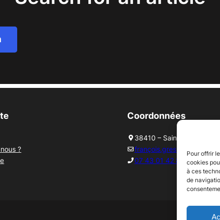
h
ite
Coordonnées
38410 – Saint Martin d’Ur
nous ?
françois.gresillon@alpcem.
Pour offrir 
re
07 43 01 42 84
cookies pour
à ces techn
de navigatio
consentement
Ac